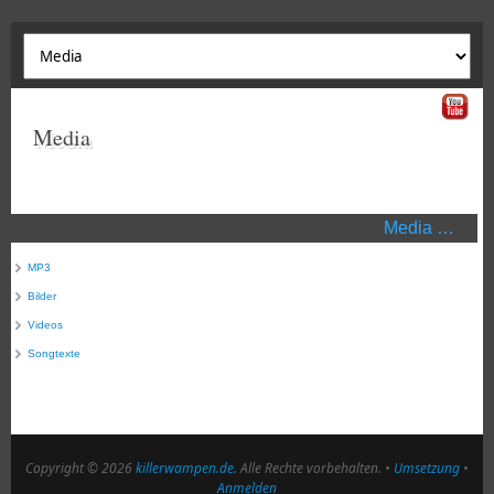
Media
Media …
MP3
Bilder
Videos
Songtexte
Copyright © 2026
killerwampen.de.
Alle Rechte vorbehalten. •
Umsetzung
•
Anmelden